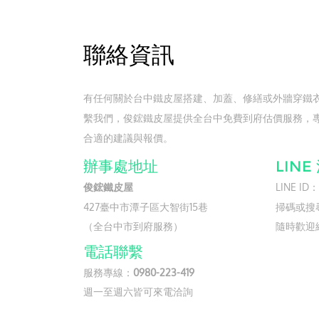
聯絡資訊
有任何關於台中鐵皮屋搭建、加蓋、修繕或外牆穿鐵
繫我們，俊鋐鐵皮屋提供全台中免費到府估價服務，
合適的建議與報價。
辦事處地址
LINE
俊鋐鐵皮屋
LINE ID：
427臺中市潭子區大智街15巷
掃碼或搜
（全台中市到府服務）
隨時歡迎
電話聯繫
服務專線：
0980-223-419
週一至週六皆可來電洽詢